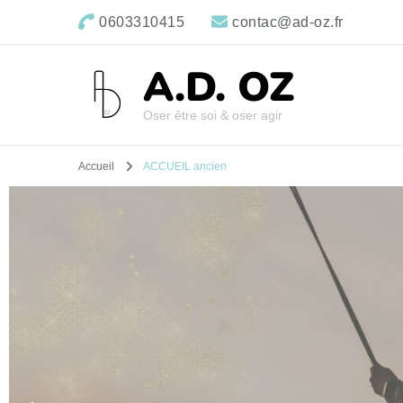
0603310415
contac@ad-oz.fr
A.D. OZ
Oser être soi & oser agir
Accueil
ACCUEIL ancien