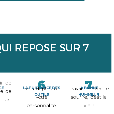
UI REPOSE SUR 7
6
7
ir de
CE
LA PUISSANCE DES
LA BONNE
et adaptés à
Travailler avec le
ne de
OUTILS
HUMMEUR
votre
sourire, c’est la
pour
personnalité.
vie !