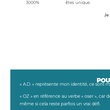
3000%
êtes unique.
Je
POU
« A.D. » représente mon identité, ce sont m
« OZ » en référence au verbe « oser », car 
même si cela reste parfois un vrai défi.