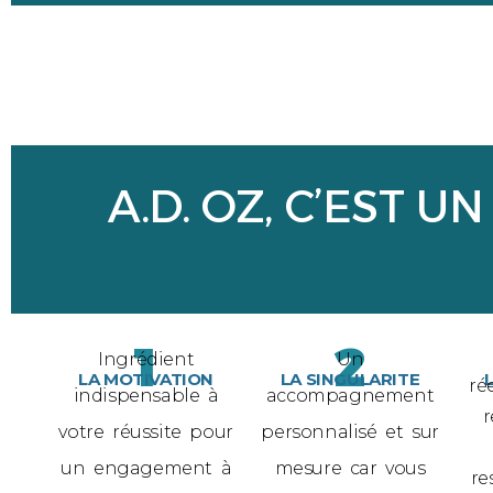
A.D. OZ, C’EST
1
2
Ingrédient
Un
LA MOTIVATION
LA SINGULARITE
ré
indispensable à
accompagnement
r
votre réussite pour
personnalisé et sur
un engagement à
mesure car vous
re