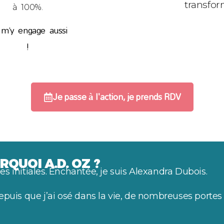
transfor
à 100%.
 m’y engage aussi
!
Je passe à l'action, je prends RDV
RQUOI A.D. OZ ?
es initiales. Enchantée, je suis Alexandra Dubois.
depuis que j’ai osé dans la vie, de nombreuses portes