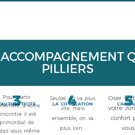
 UN ACCOMPAGNEMENT Q
PILLIERS
3
4
5
Pour partir
Oser sort
Seul(e) on va plus
L’AUTHENTICITE
LA
CO-RELATION
L’AUDA
ellement à votre
votre zo
vite, mais
encontre il est
confort 
ensemble, on va
primordial de
vous
plus loin.
stez vous même