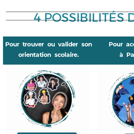
4 POSSIBILITÉS
Pour trouver ou valider son
Pour a
orientation scolaire.
à Pa